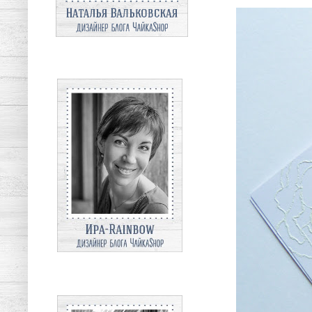
ира
марина