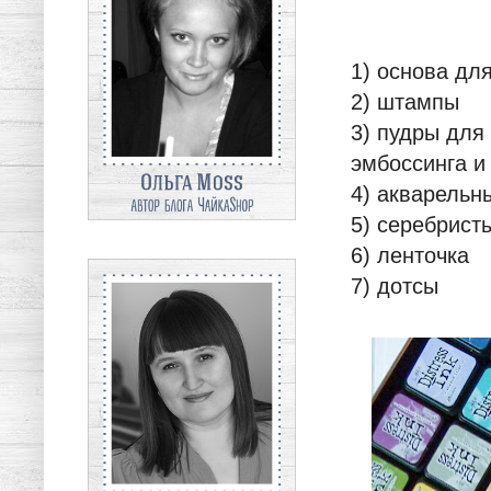
1) основа дл
2) штампы
3) пудры для
эмбоссинга и
4) акварельн
5) серебрис
6) ленточка
7) дотсы