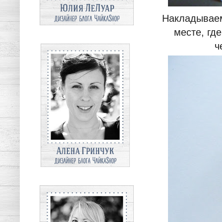
Накладываем 
месте, гд
ч