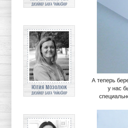
Юлия
А теперь бер
у нас б
специальн
оликка